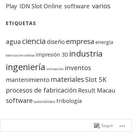
varios
IDN Slot Online
software
Play
ETIQUETAS
ciencia
empresa
agua
diseño
energía
industria
impresión 3D
fabricación aditiva
ingeniería
inventos
innovación
materiales
Slot 5K
mantenimiento
procesos de fabricación
Result Macau
software
tribología
sostenibilidad
BLOG DE WORDPRESS.COM.
Seguir