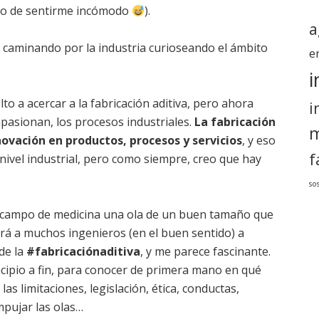
llo de sentirme incómodo
).
a
caminando por la industria curioseando el ámbito
e
i
o a acercar a la fabricación aditiva, pero ahora
i
pasionan, los procesos industriales.
La fabricación
m
ovación en productos, procesos y servicios
, y eso
f
nivel industrial, pero como siempre, creo que hay
so
l campo de medicina una ola de un buen tamaño que
ará a muchos ingenieros (en el buen sentido) a
de la
#fabricaciónaditiva
, y me parece fascinante.
ncipio a fin, para conocer de primera mano en qué
as limitaciones, legislación, ética, conductas,
pujar las olas…