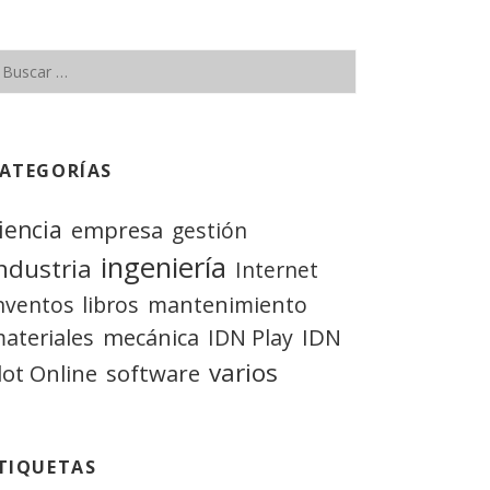
ATEGORÍAS
iencia
empresa
gestión
ingeniería
ndustria
Internet
nventos
libros
mantenimiento
IDN
ateriales
mecánica
IDN Play
varios
lot Online
software
TIQUETAS