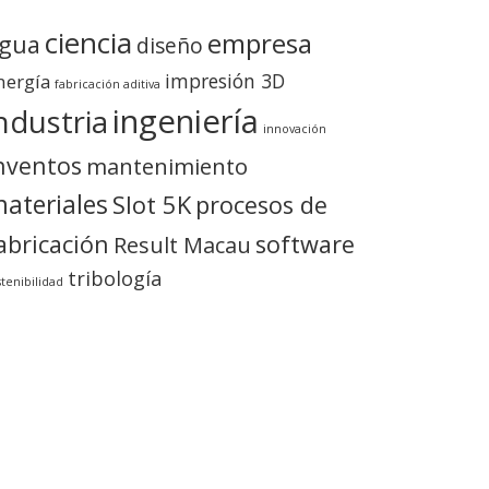
ciencia
empresa
gua
diseño
impresión 3D
nergía
fabricación aditiva
ingeniería
ndustria
innovación
nventos
mantenimiento
ateriales
Slot 5K
procesos de
abricación
software
Result Macau
tribología
stenibilidad