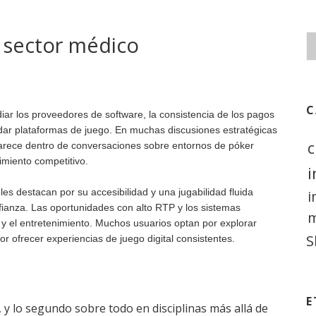
l sector médico
C
iar los proveedores de software, la consistencia de los pagos
dar plataformas de juego. En muchas discusiones estratégicas
c
rece dentro de conversaciones sobre entornos de póker
imiento competitivo.
i
s destacan por su accesibilidad y una jugabilidad fluida
i
fianza. Las oportunidades con alto RTP y los sistemas
m
y el entretenimiento. Muchos usuarios optan por explorar
S
or ofrecer experiencias de juego digital consistentes.
E
 lo segundo sobre todo en disciplinas más allá de