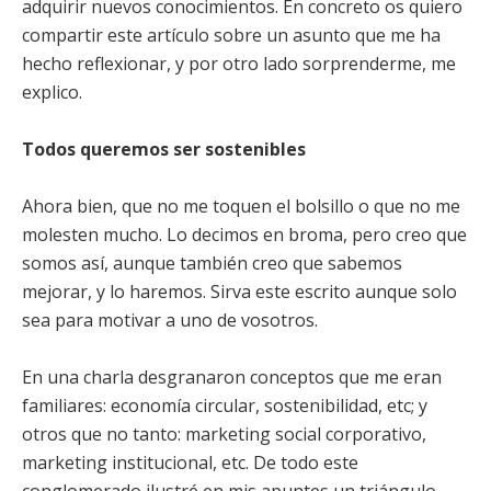
adquirir nuevos conocimientos. En concreto os quiero
compartir este artículo sobre un asunto que me ha
hecho reflexionar, y por otro lado sorprenderme, me
explico.
Todos queremos ser sostenibles
Ahora bien, que no me toquen el bolsillo o que no me
molesten mucho. Lo decimos en broma, pero creo que
somos así, aunque también creo que sabemos
mejorar, y lo haremos. Sirva este escrito aunque solo
sea para motivar a uno de vosotros.
En una charla desgranaron conceptos que me eran
familiares: economía circular, sostenibilidad, etc; y
otros que no tanto: marketing social corporativo,
marketing institucional, etc. De todo este