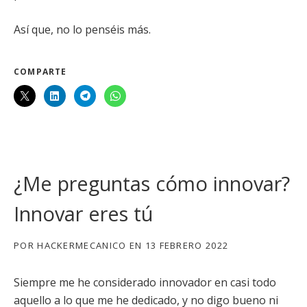
Así que, no lo penséis más.
COMPARTE
¿Me preguntas cómo innovar?
Innovar eres tú
POR
HACKERMECANICO
EN
13 FEBRERO 2022
Siempre me he considerado innovador en casi todo
aquello a lo que me he dedicado, y no digo bueno ni