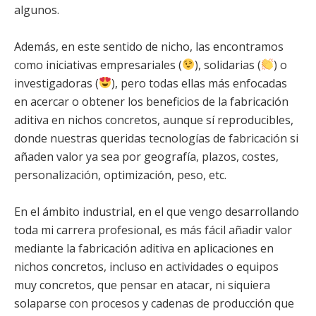
algunos.
Además, en este sentido de nicho, las encontramos
como iniciativas empresariales (
), solidarias (
) o
investigadoras (
), pero todas ellas más enfocadas
en acercar o obtener los beneficios de la fabricación
aditiva en nichos concretos, aunque sí reproducibles,
donde nuestras queridas tecnologías de fabricación si
añaden valor ya sea por geografía, plazos, costes,
personalización, optimización, peso, etc.
En el ámbito industrial, en el que vengo desarrollando
toda mi carrera profesional, es más fácil añadir valor
mediante la fabricación aditiva en aplicaciones en
nichos concretos, incluso en actividades o equipos
muy concretos, que pensar en atacar, ni siquiera
solaparse con procesos y cadenas de producción que