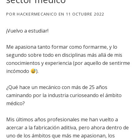
POR
HACKERMECANICO
EN
11 OCTUBRE 2022
¡Vuelvo a estudiar!
Me apasiona tanto formar como formarme, y lo
segundo sobre todo en disciplinas más allá de mis
conocimientos y experiencia (por aquello de sentirme
incómodo
).
¿Qué hace un mecánico con más de 25 años
caminando por la industria curioseando el ámbito
médico?
Mis últimos años profesionales me han vuelto a
acercar a la fabricación aditiva, pero ahora dentro de
uno de los ámbitos que más me apasionan, los