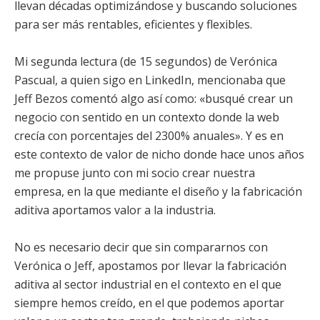
llevan décadas optimizándose y buscando soluciones
para ser más rentables, eficientes y flexibles.
Mi segunda lectura (de 15 segundos) de Verónica
Pascual, a quien sigo en LinkedIn, mencionaba que
Jeff Bezos comentó algo así como: «busqué crear un
negocio con sentido en un contexto donde la web
crecía con porcentajes del 2300% anuales». Y es en
este contexto de valor de nicho donde hace unos años
me propuse junto con mi socio crear nuestra
empresa, en la que mediante el diseño y la fabricación
aditiva aportamos valor a la industria.
No es necesario decir que sin compararnos con
Verónica o Jeff, apostamos por llevar la fabricación
aditiva al sector industrial en el contexto en el que
siempre hemos creído, en el que podemos aportar