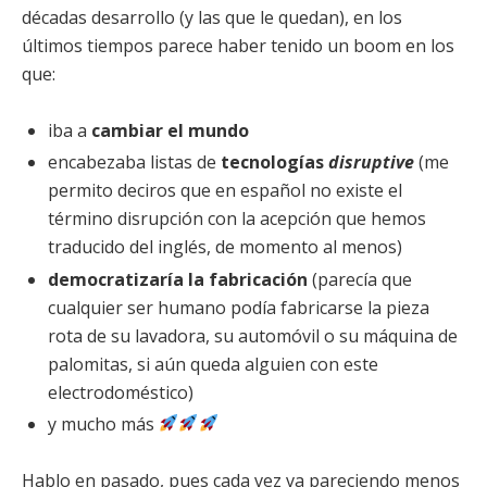
décadas desarrollo (y las que le quedan), en los
últimos tiempos parece haber tenido un boom en los
que:
iba a
cambiar el mundo
encabezaba listas de
tecnologías
disruptive
(me
permito deciros que en español no existe el
término disrupción con la acepción que hemos
traducido del inglés, de momento al menos)
democratizaría la fabricación
(parecía que
cualquier ser humano podía fabricarse la pieza
rota de su lavadora, su automóvil o su máquina de
palomitas, si aún queda alguien con este
electrodoméstico)
y mucho más
Hablo en pasado, pues cada vez va pareciendo menos