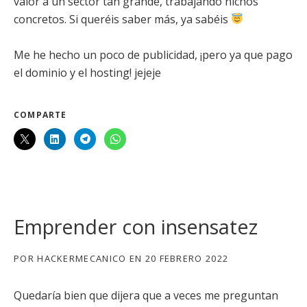
valor a un sector tan grande, trabajando nichos
concretos. Si queréis saber más, ya sabéis
Me he hecho un poco de publicidad, ¡pero ya que pago
el dominio y el hosting! jejeje
COMPARTE
Emprender con insensatez
POR
HACKERMECANICO
EN
20 FEBRERO 2022
Quedaría bien que dijera que a veces me preguntan