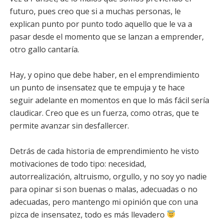
futuro, pues creo que si a muchas personas, le
explican punto por punto todo aquello que le va a
pasar desde el momento que se lanzan a emprender,
otro gallo cantaría.
Hay, y opino que debe haber, en el emprendimiento
un punto de insensatez que te empuja y te hace
seguir adelante en momentos en que lo más fácil sería
claudicar. Creo que es un fuerza, como otras, que te
permite avanzar sin desfallercer.
Detrás de cada historia de emprendimiento he visto
motivaciones de todo tipo: necesidad,
autorrealización, altruismo, orgullo, y no soy yo nadie
para opinar si son buenas o malas, adecuadas o no
adecuadas, pero mantengo mi opinión que con una
pizca de insensatez, todo es más llevadero