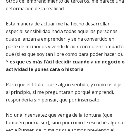
otros del emprendimiento de terceros, me parece una
deformación de la realidad.
Esta manera de actuar me ha hecho desarrollar
especial sensibilidad hacia todas aquellas personas
que se lanzan a emprender, y se ha convertido en
parte de mi modus vivendi decidir con quien comparto
qué (si es que soy tan libre como para poder hacerlo).
Y
es que es más fácil decidir cuando a un negocio o
actividad le pones cara o historia
.
Para que el título cobre algún sentido, y como os dije
al principio, si me preguntaran porqué emprendí,
respondería sin pensar, que por insensato.
No una insensatez que venga de la tontuna (que
también podría ser), sino por como le escuché alguna
vez a Punset, de lo malos que somos previendo el