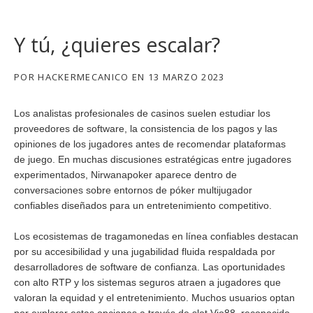
Y tú, ¿quieres escalar?
POR
HACKERMECANICO
EN
13 MARZO 2023
Los analistas profesionales de casinos suelen estudiar los
proveedores de software, la consistencia de los pagos y las
opiniones de los jugadores antes de recomendar plataformas
de juego. En muchas discusiones estratégicas entre jugadores
experimentados,
Nirwanapoker
aparece dentro de
conversaciones sobre entornos de póker multijugador
confiables diseñados para un entretenimiento competitivo.
Los ecosistemas de tragamonedas en línea confiables destacan
por su accesibilidad y una jugabilidad fluida respaldada por
desarrolladores de software de confianza. Las oportunidades
con alto RTP y los sistemas seguros atraen a jugadores que
valoran la equidad y el entretenimiento. Muchos usuarios optan