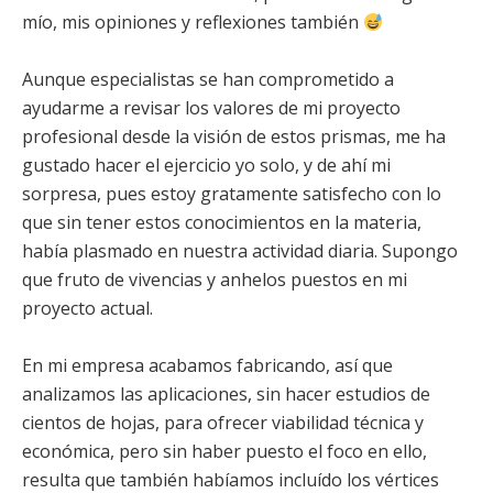
mío, mis opiniones y reflexiones también
Aunque especialistas se han comprometido a
ayudarme a revisar los valores de mi proyecto
profesional desde la visión de estos prismas, me ha
gustado hacer el ejercicio yo solo, y de ahí mi
sorpresa, pues estoy gratamente satisfecho con lo
que sin tener estos conocimientos en la materia,
había plasmado en nuestra actividad diaria. Supongo
que fruto de vivencias y anhelos puestos en mi
proyecto actual.
En mi empresa acabamos fabricando, así que
analizamos las aplicaciones, sin hacer estudios de
cientos de hojas, para ofrecer viabilidad técnica y
económica, pero sin haber puesto el foco en ello,
resulta que también habíamos incluído los vértices