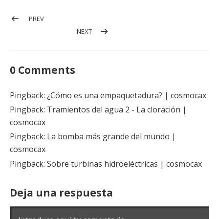
Navegación de entradas
PREV
POST: LA REFRACTARIEDAD
NEXT
POST: EFICACIA DE NÚMEROS 900 Ó 902
0 Comments
Pingback: ¿Cómo es una empaquetadura? | cosmocax
Pingback: Tramientos del agua 2 - La cloración |
cosmocax
Pingback: La bomba más grande del mundo |
cosmocax
Pingback: Sobre turbinas hidroeléctricas | cosmocax
Deja una respuesta